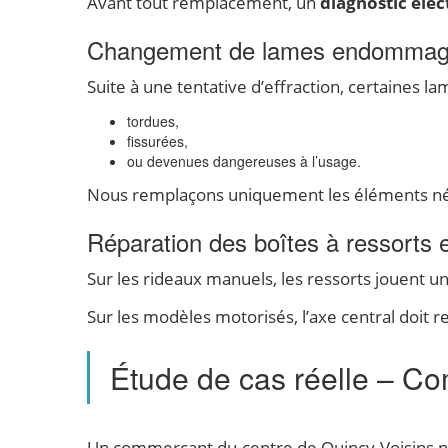
Avant tout remplacement, un
diagnostic éle
Changement de lames endommagée
Suite à une tentative d’effraction, certaines l
tordues,
fissurées,
ou devenues dangereuses à l’usage.
Nous remplaçons uniquement les éléments néces
Réparation des boîtes à ressorts e
Sur les rideaux manuels, les ressorts jouent u
Sur les modèles motorisés, l’axe central doit r
Étude de cas réelle – Co
Un commerçant du centre de Quincy-Voisins no