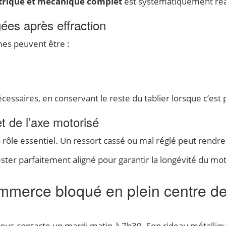
ctrique et mécanique complet
est systématiquement réa
s après effraction
ames peuvent être :
saires, en conservant le reste du tablier lorsque c’est p
t de l’axe motorisé
n rôle essentiel. Un ressort cassé ou mal réglé peut rend
ester parfaitement aligné pour garantir la longévité du mo
mmerce bloqué en plein centre de
us contacte un mardi matin à 7h30. Son rideau métalliq