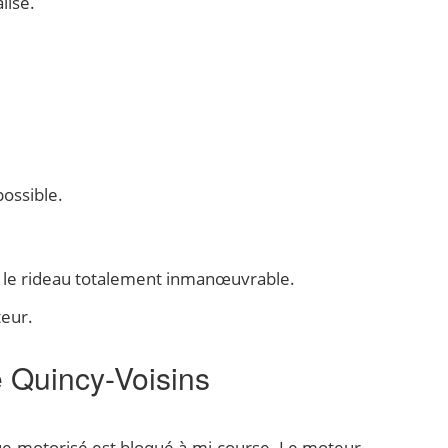
lisé.
ossible.
re le rideau totalement inmanœuvrable.
teur.
 Quincy-Voisins
ue motorisé est bloqué à mi-course. Le moteur