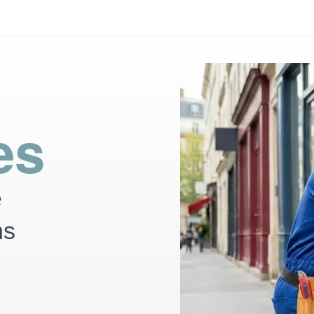
es
e
ns