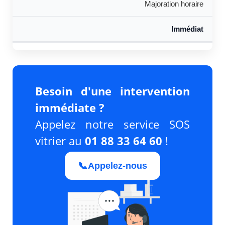
Majoration horaire
Immédiat
Besoin d'une intervention
immédiate ?
Appelez notre service SOS
vitrier au
01 88 33 64 60
!
📞
Appelez-nous