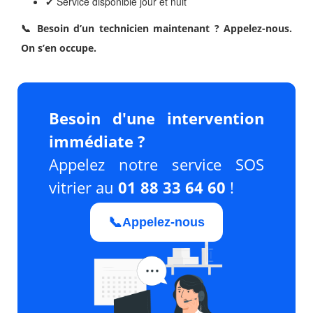
✔ Service disponible jour et nuit
📞 Besoin d’un technicien maintenant ? Appelez-nous.
On s’en occupe.
Besoin d'une intervention
immédiate ?
Appelez notre service SOS
vitrier au
01 88 33 64 60
!
📞
Appelez-nous