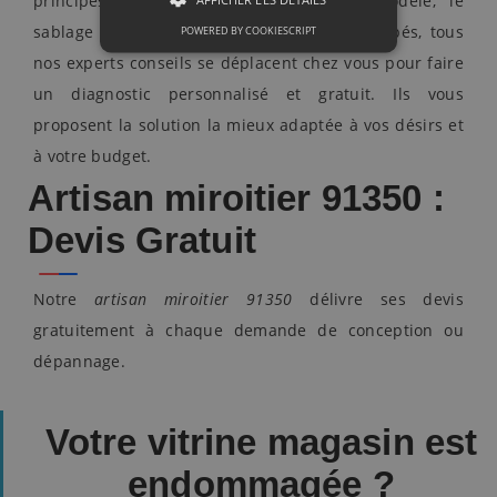
principes : la gravure peinte suivant modèle, le
sablage ou encore le façonnage. Biens équipés, tous
POWERED BY COOKIESCRIPT
nos experts conseils se déplacent chez vous pour faire
un diagnostic personnalisé et gratuit. Ils vous
proposent la solution la mieux adaptée à vos désirs et
à votre budget.
Artisan miroitier 91350 :
Devis Gratuit
Notre
artisan miroitier 91350
délivre ses devis
gratuitement à chaque demande de conception ou
dépannage.
Votre vitrine magasin est
endommagée ?