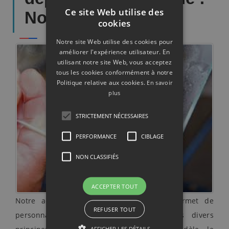
Ce site Web utilise des
Nos services
cookies
Notre site Web utilise des cookies pour
améliorer l'expérience utilisateur. En
utilisant notre site Web, vous acceptez
tous les cookies conformément à notre
Politique relative aux cookies.
En savoir
plus
STRICTEMENT NÉCESSAIRES
PERFORMANCE
CIBLAGE
NON CLASSIFIÉS
ACCEPTER TOUT
Notre activité de
miroiterie
d'art vous permet de
REFUSER TOUT
personnaliser votre produit grâce à des divers
AFFICHER LES DÉTAILS