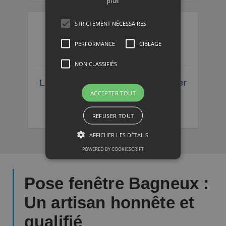
plus
STRICTEMENT NÉCESSAIRES
PERFORMANCE
CIBLAGE
NON CLASSIFIÉS
Les raisons d'opter pour un vitrier
ACCEPTER TOUT
professionnel ?
REFUSER TOUT
AFFICHER LES DÉTAILS
POWERED BY COOKIESCRIPT
Pose fenêtre Bagneux :
Un artisan honnête et
qualifié