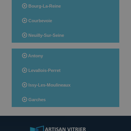
Bourg-La-Reine
Courbevoie
Neuilly-Sur-Seine
Antony
Levallois-Perret
Issy-Les-Moulineaux
Garches