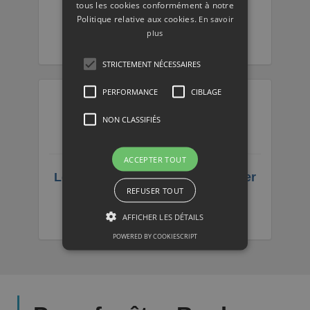
Quelles sont les missions d'un
tous les cookies conformément à notre
Politique relative aux cookies.
En savoir
vitrier professionnel ?
plus
STRICTEMENT NÉCESSAIRES
PERFORMANCE
CIBLAGE
NON CLASSIFIÉS
ACCEPTER TOUT
Les raisons d'opter pour un vitrier
REFUSER TOUT
professionnel ?
AFFICHER LES DÉTAILS
POWERED BY COOKIESCRIPT