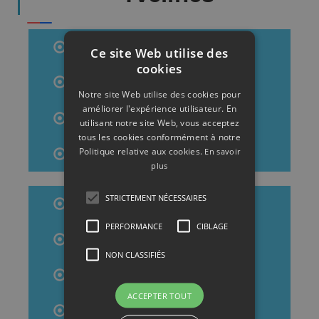
Vitrier Versailles
Ce site Web utilise des
cookies
Vitrier Montigny-Le-Bretonneux
Notre site Web utilise des cookies pour
améliorer l'expérience utilisateur. En
Vitrier Trappes
utilisant notre site Web, vous acceptez
tous les cookies conformément à notre
Politique relative aux cookies.
En savoir
Vitrier Rambouillet
plus
STRICTEMENT NÉCESSAIRES
Vitrier Mantes-La-Ville
PERFORMANCE
CIBLAGE
Vitrier Le Vésinet
NON CLASSIFIÉS
Vitrier Villepreux
ACCEPTER TOUT
Vitrier Sartrouville