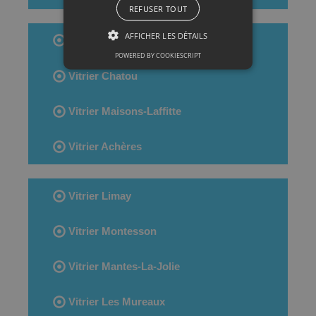
REFUSER TOUT
AFFICHER LES DÉTAILS
Vitrier Conflans-Sainte-Honorine
POWERED BY COOKIESCRIPT
Vitrier Chatou
Vitrier Maisons-Laffitte
Vitrier Achères
Vitrier Limay
Vitrier Montesson
Vitrier Mantes-La-Jolie
Vitrier Les Mureaux