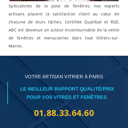
Spécialistes de la pose de fenêtres, nos experts
artisans placent la satisfaction client au cœur de
chacune de leurs tâches. Certifiée Qualibat et RGE,
ABC est devenue un acteur incontournable de la vente
de fenêtres et menuiseries dans tout Villiers-sur-
Marne.
VOTRE ARTISAN VITRIER À PARIS
LE MEILLEUR RAPPORT QUALITÉ/PRIX
POUR VOS VITRES ET FENÊTRES.
01.88.33.64.60