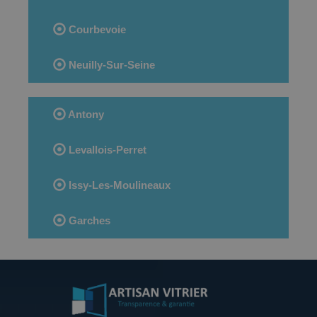
Courbevoie
Neuilly-Sur-Seine
Antony
Levallois-Perret
Issy-Les-Moulineaux
Garches