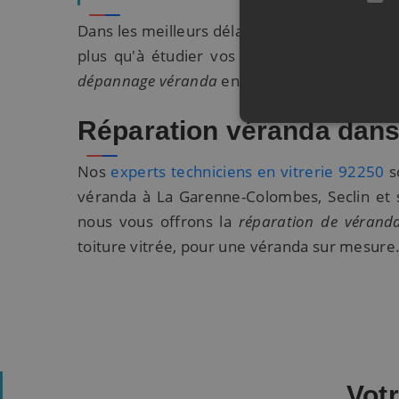
Dans les meilleurs délais, vous recevrez des
plus qu'à étudier vos devis pour avoir une
dépannage véranda
en toute sérénité avec d
Réparation véranda dan
Nos
experts techniciens en vitrerie 92250
s
véranda à La Garenne-Colombes, Seclin et s
nous vous offrons la
réparation de vérand
toiture vitrée, pour une véranda sur mesure
Vot