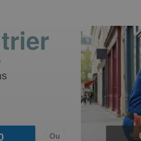
trier
e
ns
Ou
0