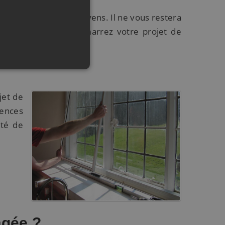
xigences et à vos moyens. Il ne vous restera
région parisienne. Démarrez votre projet de
jet de
gences
ité de
agée ?