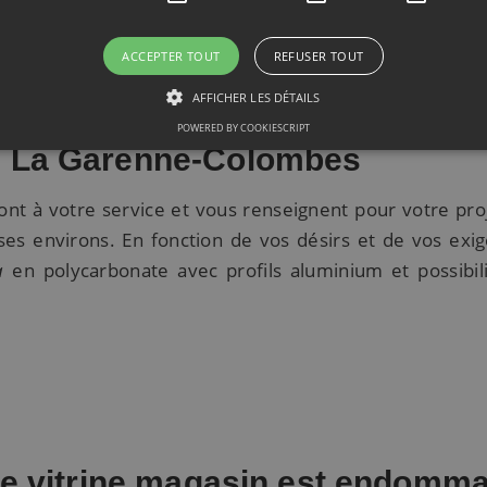
 devis de
remplacement véranda 92250
répondant à vos e
ACCEPTER TOUT
REFUSER TOUT
 meilleure idée sur le tarif des prestations dans la 
es professionnels expérimentés à votre service !
AFFICHER LES DÉTAILS
POWERED BY COOKIESCRIPT
s La Garenne-Colombes
ont à votre service et vous renseignent pour votre pro
es environs. En fonction de vos désirs et de vos exi
a
en polycarbonate avec profils aluminium et possibil
.
re vitrine magasin est endomm