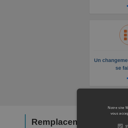
Un changemen
se fa
Notre site W
vous accep
Remplacement et chan
S