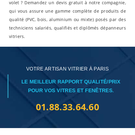
volet ? Demandez un devis gratuit à notre compagnie,
qui vous assure une gamme complète de produits de
qualité (PVC, bois, aluminium ou mixte) posés par des
techniciens salariés, qualifiés et diplômés dépanneurs
vitriers.
VOTRE ARTISAN VITRIER À PARIS
LE MEILLEUR RAPPORT QUALITÉ/PRIX
POUR VOS VITRES ET FENÊTRES.
01.88.33.64.60