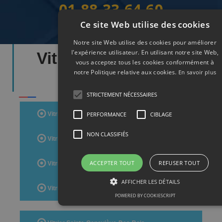
01.88.33.64.60
Ce site Web utilise des cookies
Notre site Web utilise des cookies pour améliorer
l'expérience utilisateur. En utilisant notre site Web,
Vitrier Départements
vous acceptez tous les cookies conformément à
notre Politique relative aux cookies.
Essonne
En savoir plus
STRICTEMENT NÉCESSAIRES
PERFORMANCE
CIBLAGE
Vitrier Evry
NON CLASSIFIÉS
Vitrier Massy
ACCEPTER TOUT
REFUSER TOUT
Vitrier Corbeil-Essonnes
AFFICHER LES DÉTAILS
Vitrier Savigny-Sur-Orge
POWERED BY COOKIESCRIPT