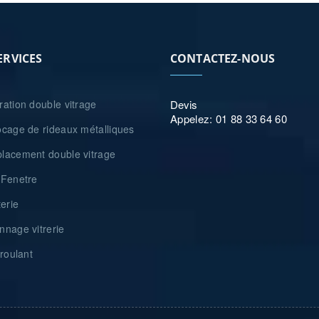
ERVICES
CONTACTEZ-NOUS
ation double vitrage
Devis
Appelez: 01 88 33 64 60
cage de rideaux métalliques
acement double vitrage
Fenetre
erie
nage vitrerie
roulant