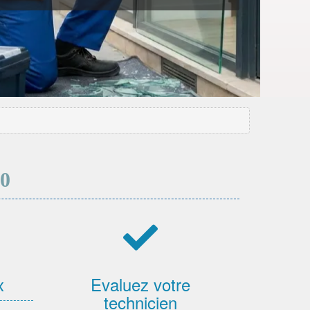
0
x
Evaluez votre
technicien