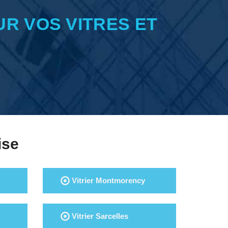
UR VOS VITRES ET
ise
Vitrier Montmorency
Vitrier Sarcelles