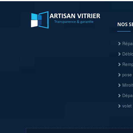
NOS S
Répar
Déblo
Rempl
pose 
Miroit
Dépan
volet 