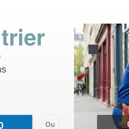
trier
e
ns
Ou
0