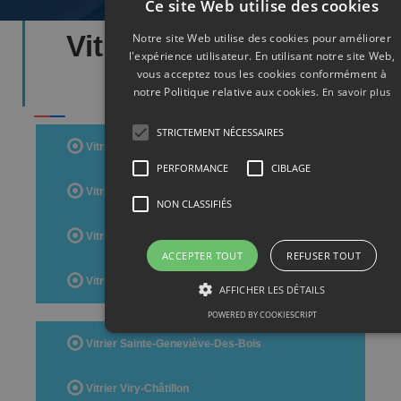
Ce site Web utilise des cookies
Vitrier Départements
Notre site Web utilise des cookies pour améliorer
l'expérience utilisateur. En utilisant notre site Web,
Essonne
vous acceptez tous les cookies conformément à
notre Politique relative aux cookies.
En savoir plus
STRICTEMENT NÉCESSAIRES
Vitrier Evry
PERFORMANCE
CIBLAGE
Vitrier Massy
NON CLASSIFIÉS
Vitrier Corbeil-Essonnes
ACCEPTER TOUT
REFUSER TOUT
Vitrier Savigny-Sur-Orge
AFFICHER LES DÉTAILS
POWERED BY COOKIESCRIPT
Vitrier Sainte-Geneviève-Des-Bois
Vitrier Viry-Châtillon