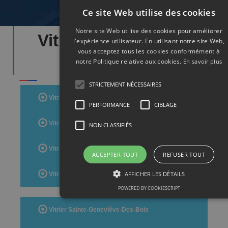
Ce site Web utilise des cookies
Notre site Web utilise des cookies pour améliorer
Vitrier Départements
l'expérience utilisateur. En utilisant notre site Web,
vous acceptez tous les cookies conformément à
Essonne
notre Politique relative aux cookies.
En savoir plus
STRICTEMENT NÉCESSAIRES
Vitrier Evry
PERFORMANCE
CIBLAGE
Vitrier Massy
NON CLASSIFIÉS
Vitrier Corbeil-Essonnes
ACCEPTER TOUT
REFUSER TOUT
AFFICHER LES DÉTAILS
Vitrier Savigny-Sur-Orge
POWERED BY COOKIESCRIPT
Vitrier Sainte-Geneviève-Des-Bois