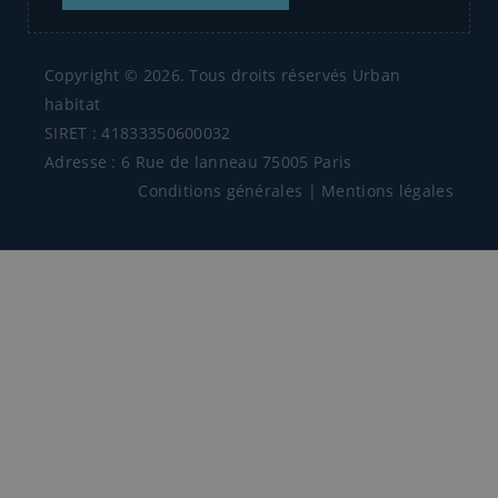
Copyright © 2026. Tous droits réservés Urban
habitat
SIRET : 41833350600032
Adresse : 6 Rue de lanneau 75005 Paris
Conditions générales
|
Mentions légales