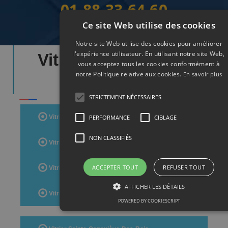
01.88.33.64.60
Ce site Web utilise des cookies
Notre site Web utilise des cookies pour améliorer
l'expérience utilisateur. En utilisant notre site Web,
Vitrier Départements
vous acceptez tous les cookies conformément à
notre Politique relative aux cookies.
Essonne
En savoir plus
STRICTEMENT NÉCESSAIRES
PERFORMANCE
CIBLAGE
Vitrier Evry
NON CLASSIFIÉS
Vitrier Massy
ACCEPTER TOUT
REFUSER TOUT
Vitrier Corbeil-Essonnes
AFFICHER LES DÉTAILS
Vitrier Savigny-Sur-Orge
POWERED BY COOKIESCRIPT