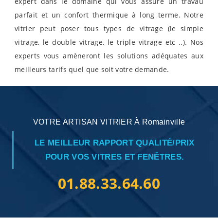
expert dans le domaine qui vous assure un travau
parfait et un confort thermique à long terme. Notre
vitrier peut poser tous types de vitrage (le simple
vitrage, le double vitrage, le triple vitrage etc ..). Nos
experts vous amèneront les solutions adéquates aux
meilleurs tarifs quel que soit votre demande.
VOTRE ARTISAN VITRIER À Romainville
LE MEILLEUR RAPPORT QUALITÉ/PRIX
POUR VOS VITRES ET FENÊTRES.
01.88.33.64.60