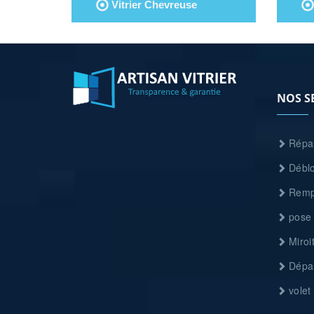
Vitrier Chevreuse
NOS S
Répar
Déblo
Rempl
pose 
Miroit
Dépan
volet 