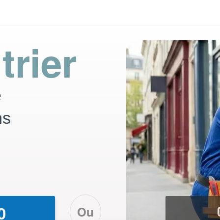
trier
e
ns
Ou
0