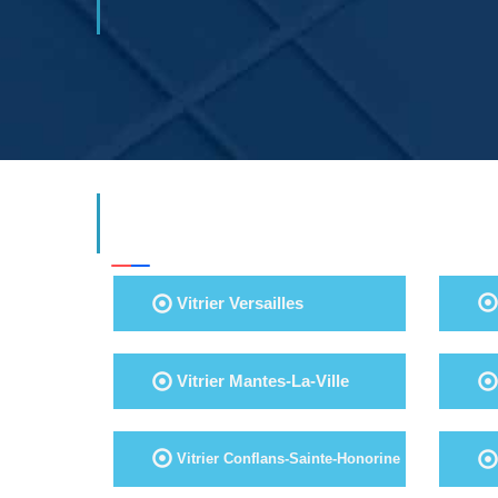
Vitrier Versailles
Vitrier Mantes-La-Ville
Vitrier Conflans-Sainte-Honorine