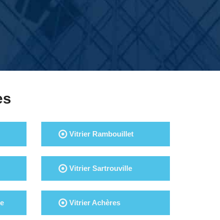
es
Vitrier Rambouillet
Vitrier Sartrouville
te
Vitrier Achères