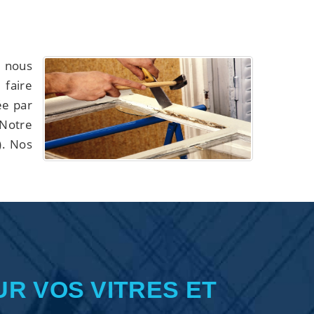
 nous
 faire
ée par
 Notre
). Nos
UR VOS VITRES ET