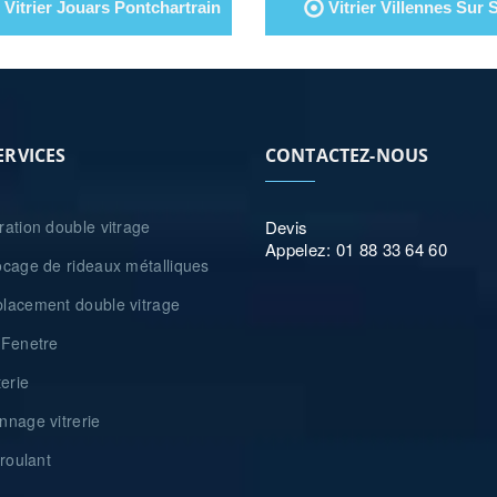
Vitrier Jouars Pontchartrain
Vitrier Villennes Sur 
ERVICES
CONTACTEZ-NOUS
ation double vitrage
Devis
Appelez: 01 88 33 64 60
cage de rideaux métalliques
acement double vitrage
Fenetre
erie
nage vitrerie
roulant