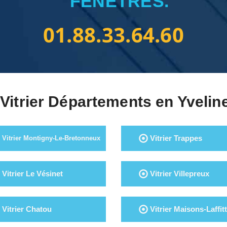
FENÊTRES.
01.88.33.64.60
Vitrier Départements en Yvelin
Vitrier Trappes
Vitrier Montigny-Le-Bretonneux
Vitrier Le Vésinet
Vitrier Villepreux
Vitrier Chatou
Vitrier Maisons-Laffit