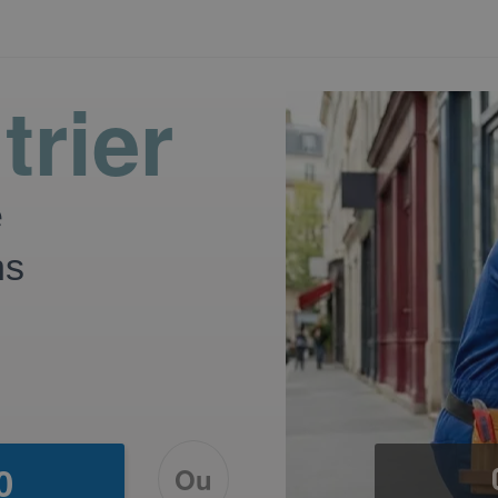
trier
e
ns
Ou
0