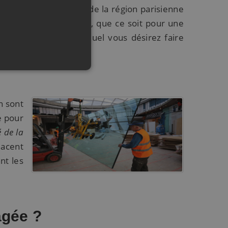
si que sur l’ensemble de la région parisienne
changement de vitrine, que ce soit pour une
e de magasin pour lequel vous désirez faire
étaillé.
n sont
e pour
é de la
lacent
nt les
agée ?