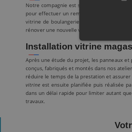
Notre compagnie est spécialisée dans la
vit
pour effectuer un remplacement de vitrine 
vitrine de boulangerie, une vitrine de com
rénover une nouvelle vitrine, nous pourrons r
Installation vitrine maga
Après une étude du projet, les panneaux et 
conçus, fabriqués et montés dans nos atelier
réduire le temps de la prestation et assurer 
vitrine
est ensuite planifiée puis réalisée p
dans un délai rapide pour limiter autant que
travaux.
Vot