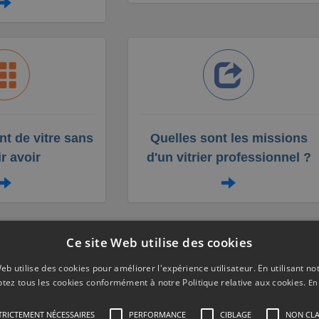
t de vitre sans
Quelles sont les missions
ir avoir
d'un vitrier professionnel ?
Ce site Web utilise des cookies
eb utilise des cookies pour améliorer l'expérience utilisateur. En utilisant no
tez tous les cookies conformément à notre Politique relative aux cookies.
En
ement vitrine magasin à 9121
TRICTEMENT NÉCESSAIRES
PERFORMANCE
CIBLAGE
NON CLA