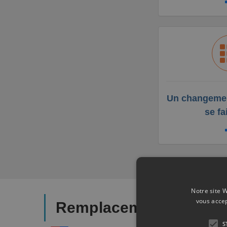
Un changemen
se fa
Notre site W
vous accep
Remplacement et chang
S