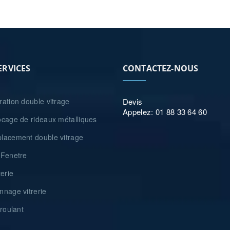
ERVICES
CONTACTEZ-NOUS
ation double vitrage
Devis
Appelez: 01 88 33 64 60
cage de rideaux métalliques
acement double vitrage
Fenetre
erie
nage vitrerie
roulant