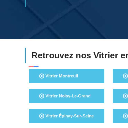
Retrouvez nos Vitrier e
Vitrier Montreuil
Vitrier Noisy-Le-Grand
Vitrier Épinay-Sur-Seine