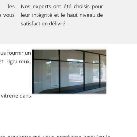
c les
Nos experts ont été choisis pour
e vous
leur intégrité et le haut niveau de
satisfaction délivré.
us fournir un
t rigoureux,
vitrerie dans
re provisoire
qui vous protègera jusqu'au la