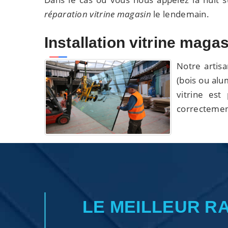
réparation vitrine magasin
le lendemain.
Installation vitrine maga
Notre artisa
(bois ou alu
vitrine est
correctemen
LE MEILLEUR R