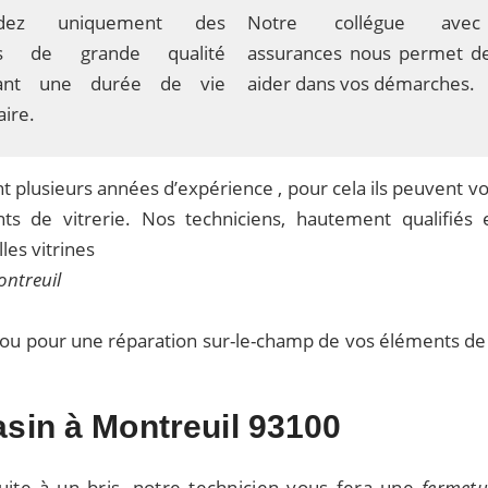
dez uniquement des
Notre collégue ave
its de grande qualité
assurances nous permet d
dant une durée de vie
aider dans vos démarches.
ire.
t plusieurs années d’expérience , pour cela ils peuvent vo
s de vitrerie. Nos techniciens, hautement qualifiés e
les vitrines
ontreuil
 ou pour une réparation sur-le-champ de vos éléments de 
asin à Montreuil 93100
uite à un bris, notre technicien vous fera une
fermetu