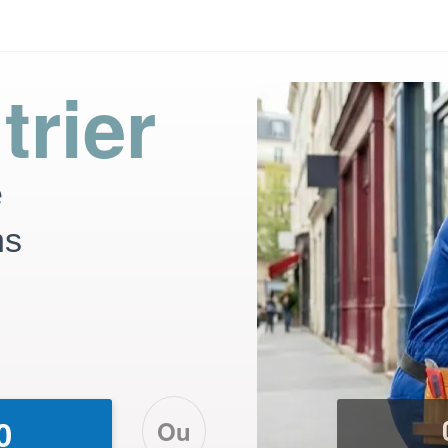
trier
e
ns
Ou
0