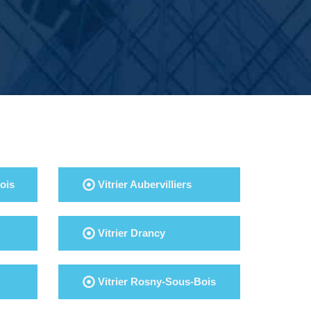
ois
Vitrier Aubervilliers
Vitrier Drancy
Vitrier Rosny-Sous-Bois