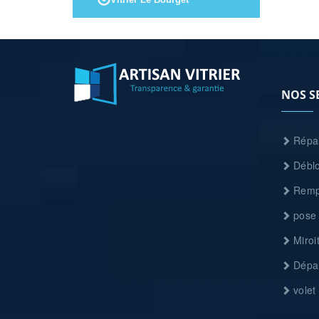
NOS S
Répar
Déblo
Rempl
pose 
Miroit
Dépan
volet 