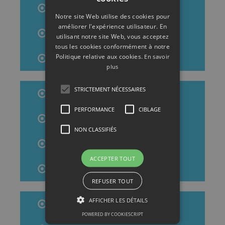
Vitrier Saint-Denis
Notre site Web utilise des cookies pour
améliorer l'expérience utilisateur. En
Vitrier Aulnay-Sous-Bois
utilisant notre site Web, vous acceptez
tous les cookies conformément à notre
Politique relative aux cookies.
En savoir
Vitrier Aubervilliers
plus
STRICTEMENT NÉCESSAIRES
Vitrier Noisy-Le-Grand
PERFORMANCE
CIBLAGE
Vitrier Pantin
NON CLASSIFIÉS
Vitrier Sevran
ACCEPTER TOUT
Vitrier Drancy
REFUSER TOUT
AFFICHER LES DÉTAILS
Vitrier Épinay-Sur-Seine
POWERED BY COOKIESCRIPT