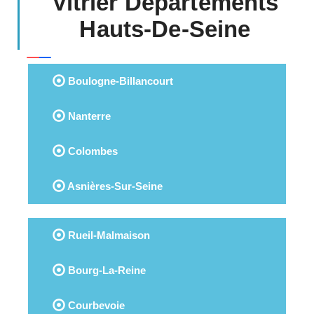
Vitrier Départements
Hauts-De-Seine
Boulogne-Billancourt
Nanterre
Colombes
Asnières-Sur-Seine
Rueil-Malmaison
Bourg-La-Reine
Courbevoie