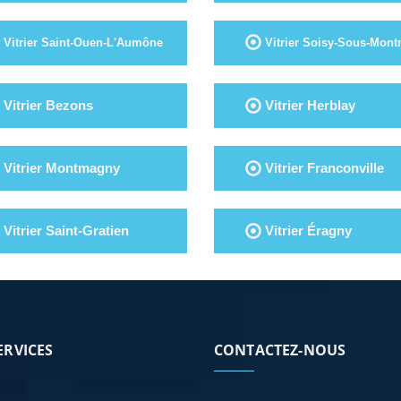
Vitrier Saint-Ouen-L'Aumône
Vitrier Soisy-Sous-Mon
Vitrier Bezons
Vitrier Herblay
Vitrier Montmagny
Vitrier Franconville
Vitrier Saint-Gratien
Vitrier Éragny
ERVICES
CONTACTEZ-NOUS