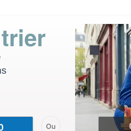
trier
e
ns
Ou
0