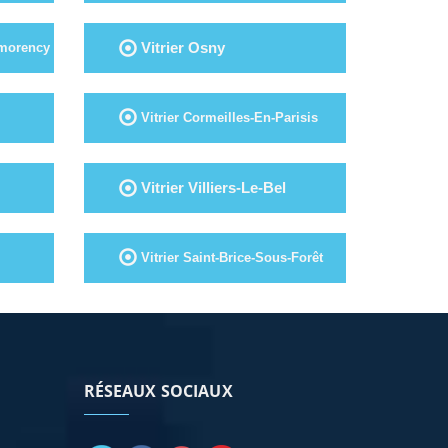
Vitrier Osny
tmorency
Vitrier Cormeilles-En-Parisis
Vitrier Villiers-Le-Bel
Vitrier Saint-Brice-Sous-Forêt
RÉSEAUX SOCIAUX