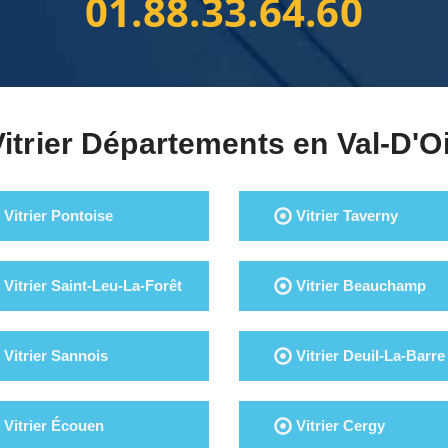
01.88.33.64.60
Vitrier Départements en Val-D'O
Vitrier Pontoise
Vitrier Taverny
Vitrier Saint-Leu-La-Forêt
Vitrier Beauchamp
Vitrier Sannois
Vitrier Deuil-La-Barre
Vitrier Écouen
Vitrier Cergy