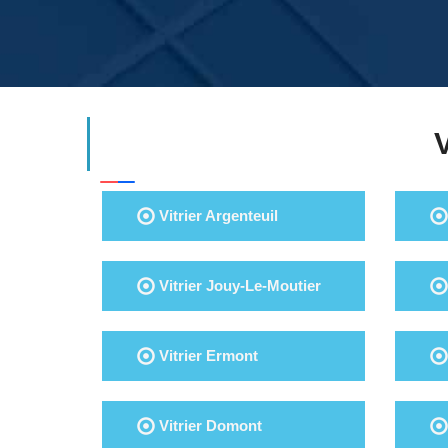
Vitrier Argenteuil
Vitrier Jouy-Le-Moutier
Vitrier Ermont
Vitrier Domont