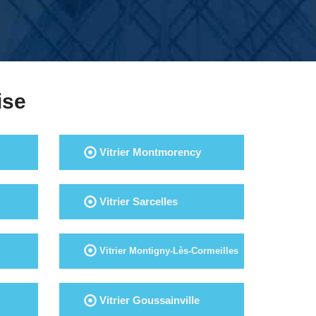
ise
Vitrier Montmorency
Vitrier Sarcelles
Vitrier Montigny-Lès-Cormeilles
Vitrier Goussainville