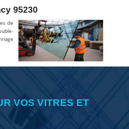
ncy 95230
es de
ouble-
annage
UR VOS VITRES ET