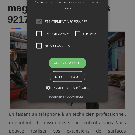
Politique relative aux cookies.
En savoir
magasin dans Vanves
plus
92170
STRICTEMENT NÉCESSAIRES
PERFORMANCE
CIBLAGE
NON CLASSIFIÉS
ACCEPTER TOUT
REFUSER TOUT
AFFICHER LES DÉTAILS
POWERED BY COOKIESCRIPT
En faisant un téléphone à un technicien professionnel,
une infinité de possibilités se présentent à vous. Vous
pouvez réaliser vos extensions de surfaces