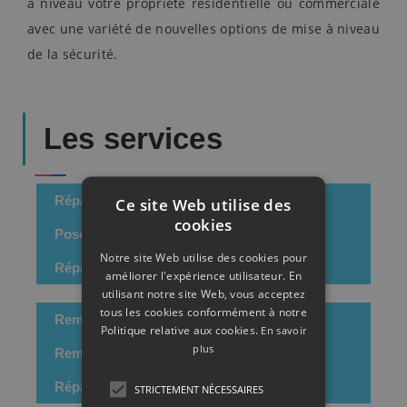
à niveau votre propriété résidentielle ou commerciale
avec une variété de nouvelles options de mise à niveau
de la sécurité.
Les services
Réparation Double Vitrage Bobigny
Ce site Web utilise des
cookies
Pose Fenêtre Bobigny
Notre site Web utilise des cookies pour
Réparation Simple Vitrage Bobigny
améliorer l'expérience utilisateur. En
utilisant notre site Web, vous acceptez
tous les cookies conformément à notre
Remplacement Double Vitrage Bobigny
Politique relative aux cookies.
En savoir
plus
Remplacement Fenetre Bobigny
Réparation Vitrine Bobigny
STRICTEMENT NÉCESSAIRES