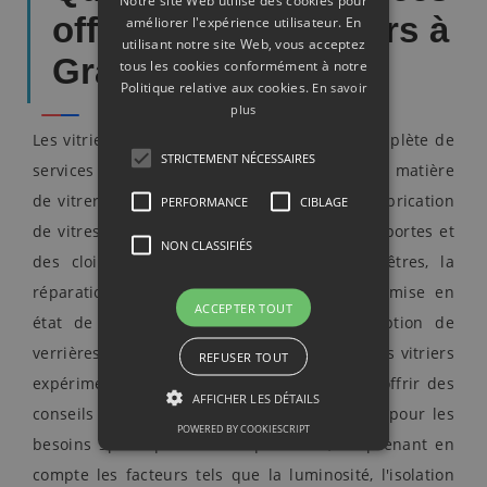
Notre site Web utilise des cookies pour
offerts par les vitriers à
améliorer l'expérience utilisateur. En
utilisant notre site Web, vous acceptez
Grabels ?
tous les cookies conformément à notre
Politique relative aux cookies.
En savoir
plus
Les vitriers à Grabels offrent une gamme complète de
STRICTEMENT NÉCESSAIRES
services pour répondre à tous les besoins en matière
de vitrerie. Les services peuvent inclure la fabrication
PERFORMANCE
CIBLAGE
de vitres sur mesure pour des fenêtres, des portes et
NON CLASSIFIÉS
des cloisons, la pose de vitres et de fenêtres, la
réparation de fenêtres endommagées, la remise en
ACCEPTER TOUT
état de vitres brisées, et même la conception de
verrières pour les bâtiments commerciaux. Les vitriers
REFUSER TOUT
expérimentés à Grabels peuvent également offrir des
AFFICHER LES DÉTAILS
conseils sur les meilleures options de verre pour les
POWERED BY COOKIESCRIPT
besoins spécifiques de chaque client, en prenant en
compte les facteurs tels que la luminosité, l'isolation