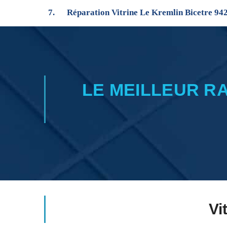
Réparation Vitrine Le Kremlin Bicetre 94
LE MEILLEUR R
Vi