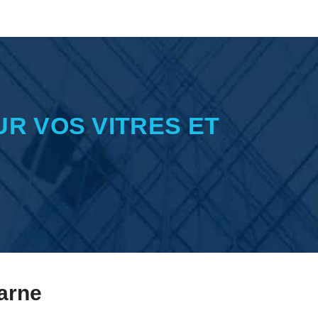
UR VOS VITRES ET
arne