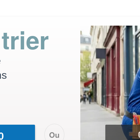
trier
e
ns
Ou
0