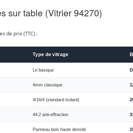
es sur table (Vitrier 94270)
es de prix (TTC) :
Type de vitrage
B
Le basique
D
4mm classique
1
4/16/4 (standard isolant)
2
44.2 anti-effraction
3
Panneau bois haute densité
1