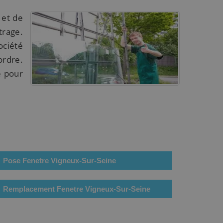
 et de
trage.
ociété
ordre.
e pour
Pose Fenetre Vigneux-Sur-Seine
Remplacement Fenetre Vigneux-Sur-Seine