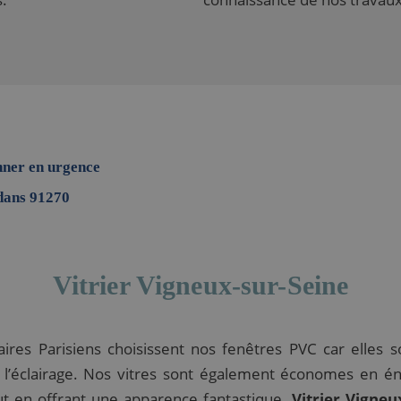
nner en urgence
 dans 91270
Vitrier Vigneux-sur-Seine
aires Parisiens choisissent nos fenêtres PVC car elles s
 l’éclairage. Nos vitres sont également économes en én
ut en offrant une apparence fantastique.
Vitrier Vigneu