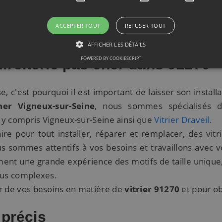
ACCEPTER TOUT
REFUSER TOUT
AFFICHER LES DÉTAILS
POWERED BY COOKIESCRIPT
iroiterie pas cher dans 91270
se, c'est pourquoi il est important de laisser son instal
her Vigneux-sur-Seine
, nous sommes spécialisés da
, y compris Vigneux-sur-Seine ainsi que
Vitrier Draveil
.
re pour tout installer, réparer et remplacer, des vitr
 sommes attentifs à vos besoins et travaillons avec vo
ent une grande expérience des motifs de taille unique, 
lus complexes.
r de vos besoins en matière de
vitrier 91270
et pour ob
 précis