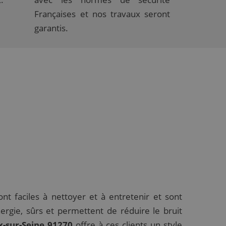
Françaises et nos travaux seront
garantis.
ont faciles à nettoyer et à entretenir et sont
ergie, sûrs et permettent de réduire le bruit
x-sur-Seine 91270
offre à ces clients un style