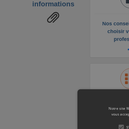
informations
Nos consei
choisir v
profe
Un changemen
Notre site W
se fa
vous accep
S