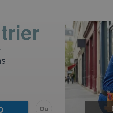
trier
e
ns
Ou
0