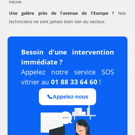
neuve.
Une galère près de l'avenue de l'Europe ?
Nos
techniciens ne sont jamais bien loin du secteur.
Besoin d'une intervention
immédiate ?
Appelez notre service SOS
vitrier au
01 88 33 64 60
!
📞
Appelez-nous