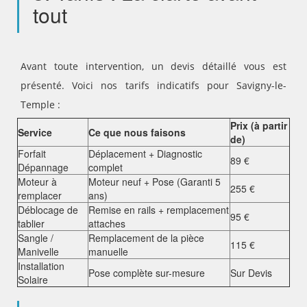
tout
Avant toute intervention, un devis détaillé vous est
présenté. Voici nos tarifs indicatifs pour Savigny-le-
Temple :
Prix (à partir
Service
Ce que nous faisons
de)
Forfait
Déplacement + Diagnostic
89 €
Dépannage
complet
Moteur à
Moteur neuf + Pose (Garanti 5
255 €
remplacer
ans)
Déblocage de
Remise en rails + remplacement
95 €
tablier
attaches
Sangle /
Remplacement de la pièce
115 €
Manivelle
manuelle
Installation
Pose complète sur-mesure
Sur Devis
Solaire