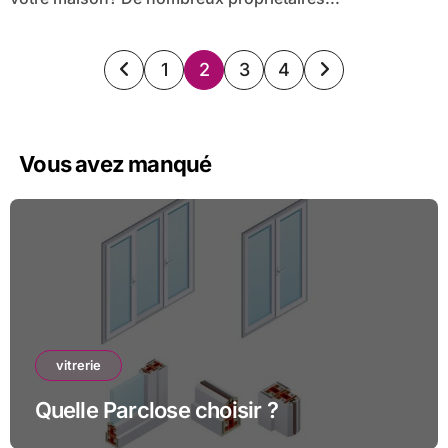
Pagination
1
2
3
4
des
publications
Vous avez manqué
vitrerie
Quelle Parclose choisir ?