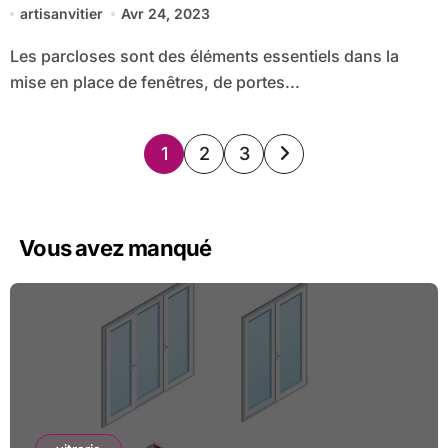
artisanvitier
Avr 24, 2023
Les parcloses sont des éléments essentiels dans la
mise en place de fenêtres, de portes...
Pagination
1
2
3
des
publications
Vous avez manqué