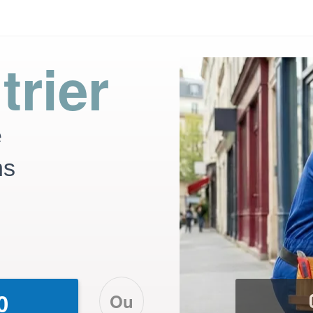
trier
e
ns
Ou
0