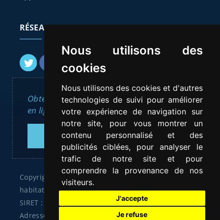
RÉSEAUX SOCIAUX
Nous utilisons des
cookies
Nous utilisons des cookies et d'autres
Obtenez en moins de 30 minutes, un Devis
technologies de suivi pour améliorer
en ligne pour l'intervention d'un vitrier.
votre expérience de navigation sur
notre site, pour vous montrer un
contenu personnalisé et des
DEVIS GRATUIT
publicités ciblées, pour analyser le
trafic de notre site et pour
comprendre la provenance de nos
Copyright © 2026. Tous droits réservés Urban
visiteurs.
habitat
J'accepte
SIRET : 41833350600032
Je refuse
Adresse : 6 Rue de lanneau 75005 Paris