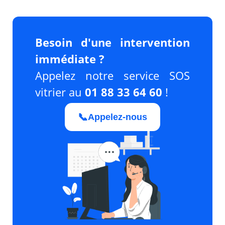
Besoin d'une intervention
immédiate ?
Appelez notre service SOS
vitrier au
01 88 33 64 60
!
📞
Appelez-nous