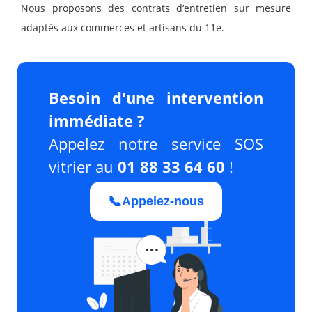
Nous proposons des contrats d’entretien sur mesure
adaptés aux commerces et artisans du 11e.
Besoin d'une intervention
immédiate ?
Appelez notre service SOS
vitrier au
01 88 33 64 60
!
📞
Appelez-nous