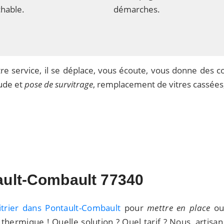
chable.
démarches.
e service, il se déplace, vous écoute, vous donne des con
tude et
pose de survitrage
, remplacement de vitres cassées,
ault-Combault 77340
vitrier dans Pontault-Combault
pour
mettre en place
o
 thermique ! Quelle solution ? Quel tarif ? Nous, artisan 