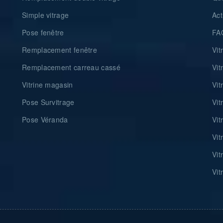
Simple vitrage
Act
Pose fenêtre
FA
Remplacement fenêtre
Vit
Remplacement carreau cassé
Vit
Vitrine magasin
Vit
Pose Survitrage
Vit
Pose Véranda
Vit
Vit
Vit
Vit