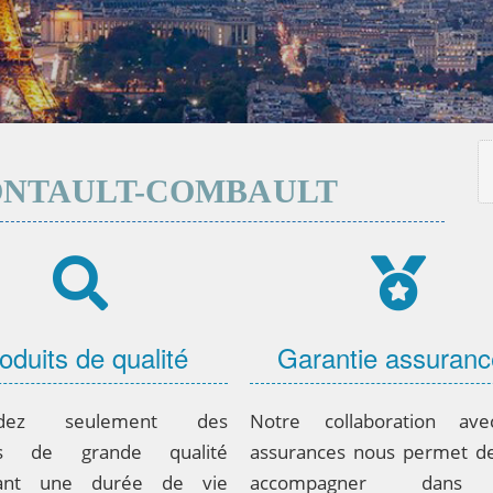
ONTAULT-COMBAULT
oduits de qualité
Garantie assuran
dez seulement des
Notre collaboration av
its de grande qualité
assurances nous permet d
dant une durée de vie
accompagner dans