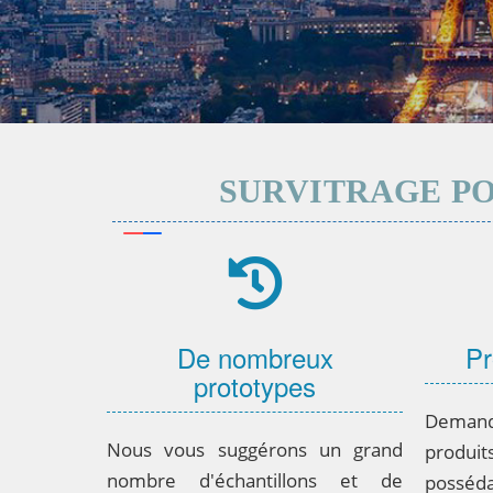
SURVITRAGE P
De nombreux
Pr
prototypes
Deman
Nous vous suggérons un grand
produ
nombre d'échantillons et de
possé