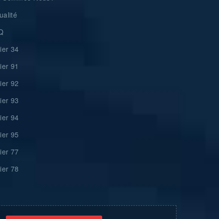
ualité
Q
rier 34
rier 91
rier 92
rier 93
rier 94
rier 95
rier 77
rier 78