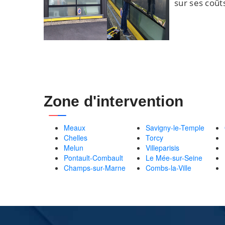
sur ses coût
Zone d'intervention
Meaux
Savigny-le-Temple
Chelles
Torcy
Melun
Villeparisis
Pontault-Combault
Le Mée-sur-Seine
Champs-sur-Marne
Combs-la-Ville