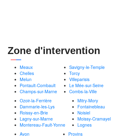
Zone d'intervention
Meaux
Savigny-le-Temple
Chelles
Torcy
Melun
Villeparisis
Pontault-Combault
Le Mée-sur-Seine
Champs-sur-Marne
Combs-la-Ville
Ozoir-la-Ferrière
Mitry-Mory
Dammarie-les-Lys
Fontainebleau
Roissy-en-Brie
Noisiel
Lagny-sur-Marne
Moissy-Cramayel
Montereau-Fault-Yonne
Lognes
Avon
Provins