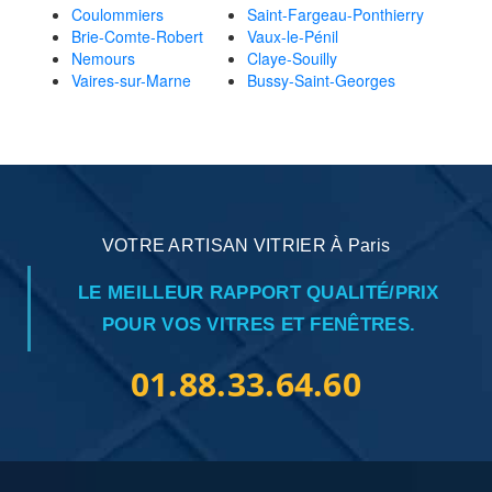
Coulommiers
Saint-Fargeau-Ponthierry
Brie-Comte-Robert
Vaux-le-Pénil
Nemours
Claye-Souilly
Vaires-sur-Marne
Bussy-Saint-Georges
VOTRE ARTISAN VITRIER À Paris
LE MEILLEUR RAPPORT QUALITÉ/PRIX
POUR VOS VITRES ET FENÊTRES.
01.88.33.64.60