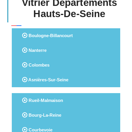
Vitrier Départements
Hauts-De-Seine
Boulogne-Billancourt
Nanterre
Colombes
Asnières-Sur-Seine
Rueil-Malmaison
Bourg-La-Reine
Courbevoie