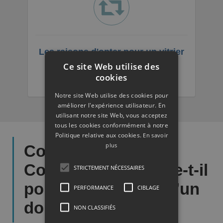
Les raisons d'opter pour un vitrier
professionnel ?
Ce site Web utilise des
cookies
Notre site Web utilise des cookies pour
améliorer l'expérience utilisateur. En
utilisant notre site Web, vous acceptez
tous les cookies conformément à notre
Politique relative aux cookies.
En savoir
plus
Comment le vitrier
Courbevoie procède-t-il
STRICTEMENT NÉCESSAIRES
pour l’installation d’un
PERFORMANCE
CIBLAGE
double vitrage ?
NON CLASSIFIÉS