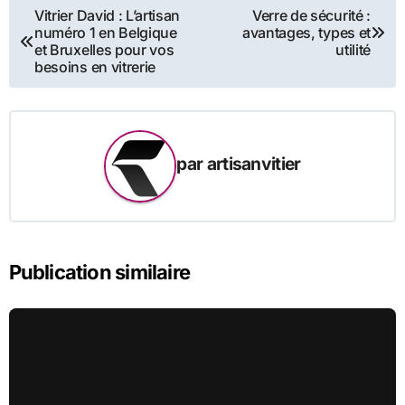
Navigation
Vitrier David : L’artisan
Verre de sécurité :
numéro 1 en Belgique
avantages, types et
de
et Bruxelles pour vos
utilité
besoins en vitrerie
l’article
par
artisanvitier
Publication similaire