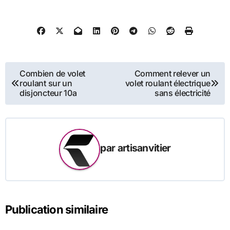
Navigation
Combien de volet
Comment relever un
roulant sur un
volet roulant électrique
de
disjoncteur 10a
sans électricité
l’article
par
artisanvitier
Publication similaire