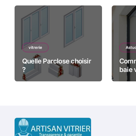
vitrerie
Astuc
Quelle Parclose choisir
Comm
?
baie 
bloqu
comp