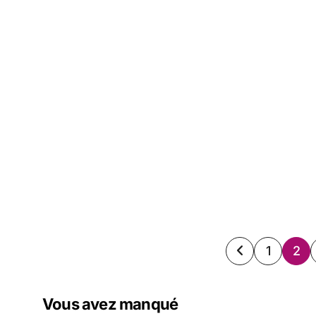
Paginati
1
2
des
Vous avez manqué
publicat