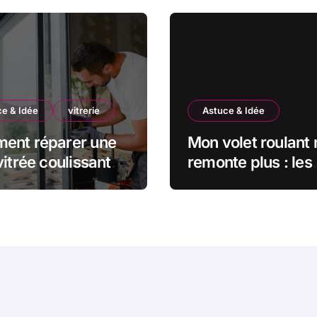
e & Idée
vitrerie
Astuce & Idée
ent réparer une
Mon volet roulant 
vitrée coulissante
remonte plus : les
ée ? Le guide
astuces d’un pro 
let
débloquer la situa