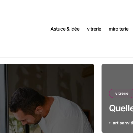
Astuce & Idée
vitrerie
miroiterie
vitrerie
Quelle
artisanvit