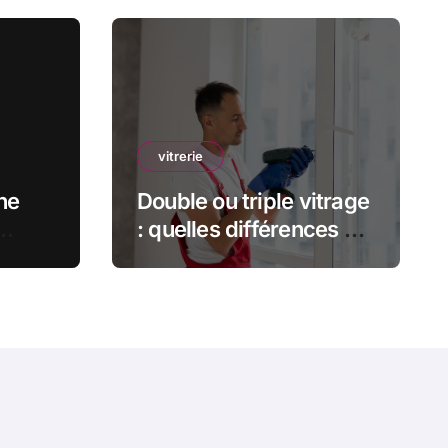
vitrerie
ne
Double ou triple vitrage
: quelles différences et
pour
lequel choisir ?
tion