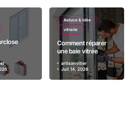
Astuce & Idée
Astuce & Idée
vitrerie
olet roulant ne remonte plu
arclose
Comment réparer
uces d’un pro pour débloqu
une baie vitrée
coulissante bloquée
situation
ier
artisanvitier
? Le guide complet
2026
artisanvitier
Juil 14, 2026
Juil 7, 2026