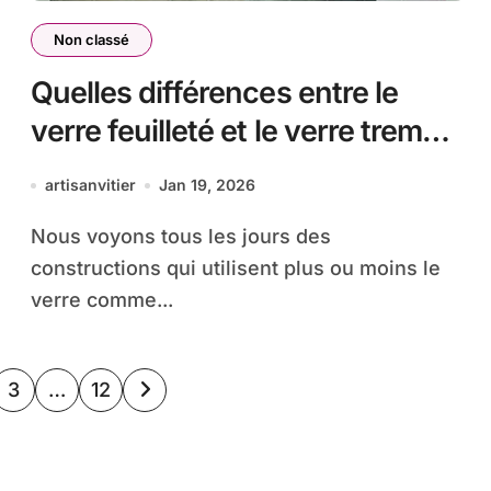
Non classé
Quelles différences entre le
verre feuilleté et le verre trempé
?
artisanvitier
Jan 19, 2026
Nous voyons tous les jours des
constructions qui utilisent plus ou moins le
verre comme...
on
3
…
12
ions