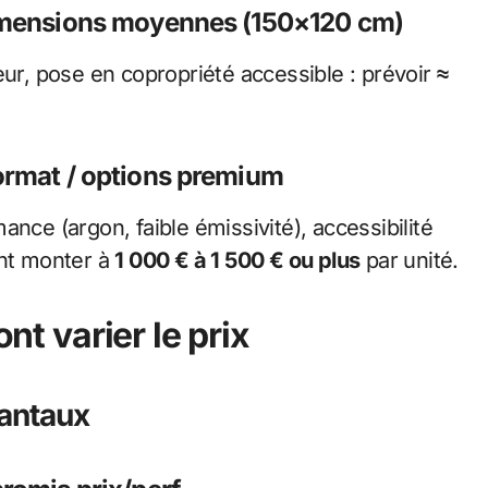
dimensions moyennes (150×120 cm)
eur, pose en copropriété accessible : prévoir
≈
ormat / options premium
nce (argon, faible émissivité), accessibilité
vant monter à
1 000 € à 1 500 € ou plus
par unité.
ont varier le prix
vantaux