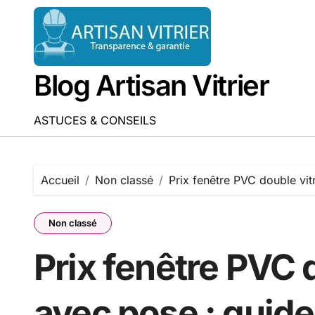
Passer
au
contenu
Blog Artisan Vitrier
ASTUCES & CONSEILS
Accueil
Non classé
Prix fenêtre PVC double vi
Non classé
Prix fenêtre PVC 
avec pose : guid