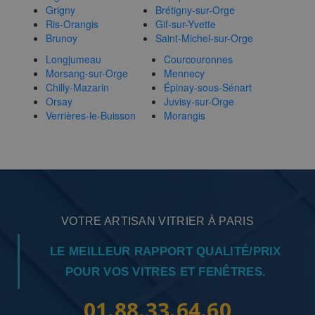
Grigny
Brétigny-sur-Orge
Ris-Orangis
Gif-sur-Yvette
Brunoy
Saint-Michel-sur-Orge
Longjumeau
Courcouronnes
Morsang-sur-Orge
Mennecy
Chilly-Mazarin
Épinay-sous-Sénart
Orsay
Juvisy-sur-Orge
Verrières-le-Buisson
Morangis
VOTRE ARTISAN VITRIER À PARIS
LE MEILLEUR RAPPORT QUALITÉ/PRIX
POUR VOS VITRES ET FENÊTRES.
01.88.33.64.60