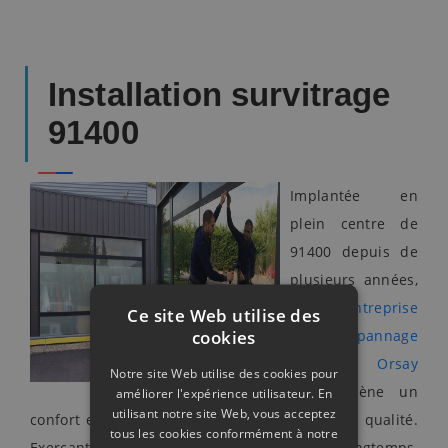
Installation survitrage
91400
Implantée en
plein centre de
91400 depuis de
plusieurs années,
notre
entreprise
Ce site Web utilise des
cookies
de dépannage
vitrerie Orsay
Notre site Web utilise des cookies pour
vous amène un
améliorer l'expérience utilisateur. En
utilisant notre site Web, vous acceptez
confort exceptionnel dans la pose de vitre de qualité.
tous les cookies conformément à notre
Exerçant le métier de vitrier depuis fort longtemps,