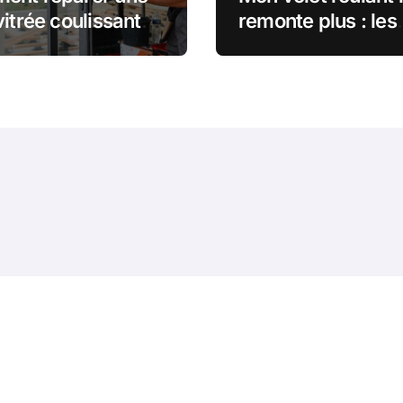
vitrée coulissante
remonte plus : les
ée ? Le guide
astuces d’un pro 
let
débloquer la situa