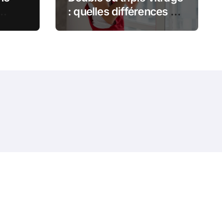
: quelles différences et
pour
lequel choisir ?
tion