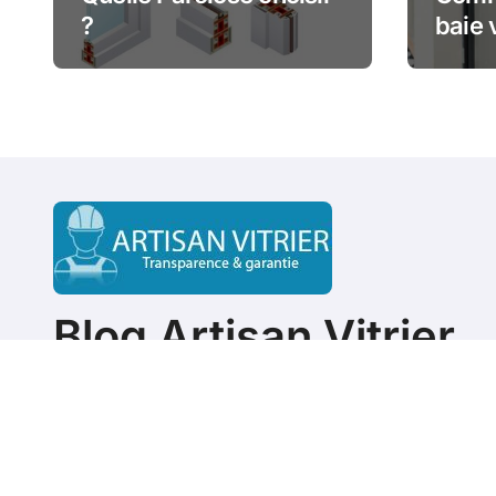
?
baie 
bloqu
comp
Blog Artisan Vitrier
ASTUCES & CONSEILS