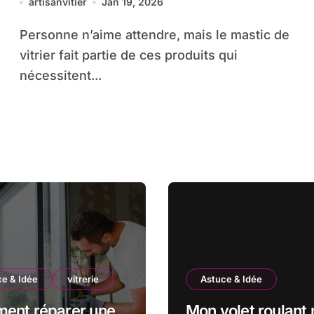
artisanvitier
Jan 19, 2026
Personne n’aime attendre, mais le mastic de
vitrier fait partie de ces produits qui
nécessitent...
e & Idée
vitrerie
Astuce & Idée
ent réparer une
Mon volet roulant 