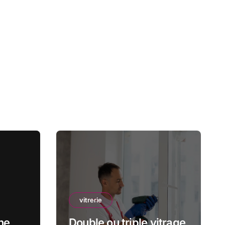
vitrerie
ne
Double ou triple vitrage