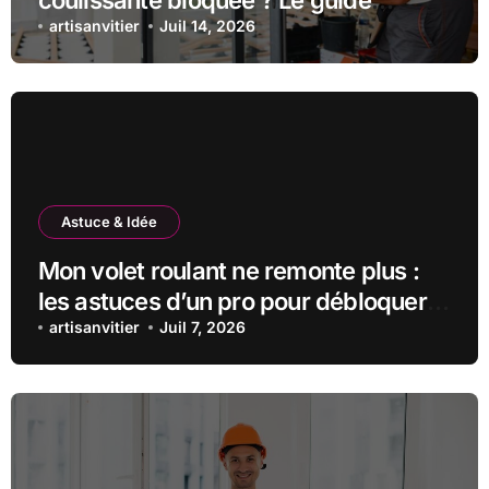
coulissante bloquée ? Le guide
complet
artisanvitier
Juil 14, 2026
Astuce & Idée
Mon volet roulant ne remonte plus :
les astuces d’un pro pour débloquer
la situation
artisanvitier
Juil 7, 2026