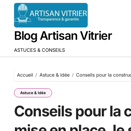
Passer
au
contenu
Blog Artisan Vitrier
ASTUCES & CONSEILS
Accueil
Astuce & Idée
Conseils pour la construc
Astuce & Idée
Conseils pour la c
mise en place, le 