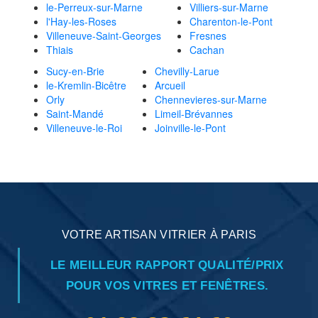
le-Perreux-sur-Marne
Villiers-sur-Marne
l'Hay-les-Roses
Charenton-le-Pont
Villeneuve-Saint-Georges
Fresnes
Thiais
Cachan
Sucy-en-Brie
Chevilly-Larue
le-Kremlin-Bicêtre
Arcueil
Orly
Chennevieres-sur-Marne
Saint-Mandé
Limeil-Brévannes
Villeneuve-le-Roi
Joinville-le-Pont
VOTRE ARTISAN VITRIER À PARIS
LE MEILLEUR RAPPORT QUALITÉ/PRIX
POUR VOS VITRES ET FENÊTRES.