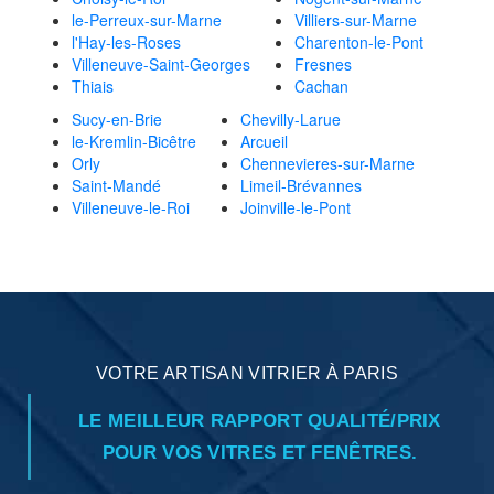
le-Perreux-sur-Marne
Villiers-sur-Marne
l'Hay-les-Roses
Charenton-le-Pont
Villeneuve-Saint-Georges
Fresnes
Thiais
Cachan
Sucy-en-Brie
Chevilly-Larue
le-Kremlin-Bicêtre
Arcueil
Orly
Chennevieres-sur-Marne
Saint-Mandé
Limeil-Brévannes
Villeneuve-le-Roi
Joinville-le-Pont
VOTRE ARTISAN VITRIER À PARIS
LE MEILLEUR RAPPORT QUALITÉ/PRIX
POUR VOS VITRES ET FENÊTRES.