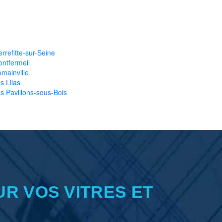
errefitte-sur-Seine
ntfermeil
mainville
s Lilas
s Pavillons-sous-Bois
UR VOS VITRES ET