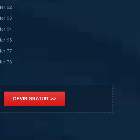
rier 92
rier 93
rier 94
rier 95
rier 77
rier 78