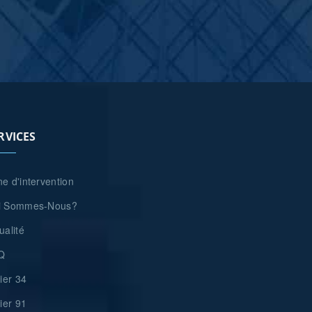
RVICES
e d'intervention
i Sommes-Nous?
ualité
Q
rier 34
rier 91