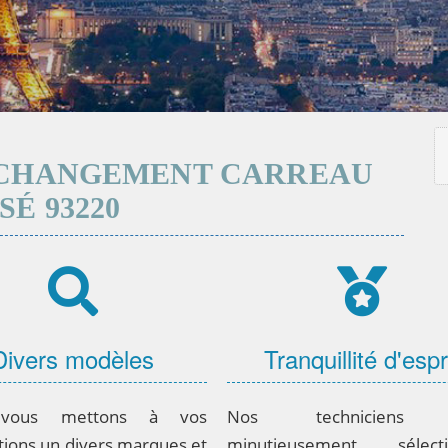
CHANGEMENT CARREAU
SÉ 93220
Divers modèles
Tranquillité d'espr
vous mettons à vos
Nos techniciens 
tions un divers marques et
minutieusement sélecti