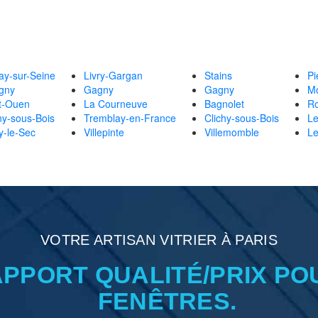
ay-sur-Seine
Livry-Gargan
Stains
Pi
gny
Gagny
Gagny
Mo
t-Ouen
La Courneuve
Bagnolet
Ro
y-sous-Bois
Tremblay-en-France
Clichy-sous-Bois
Le
y-le-Sec
Villepinte
Villemomble
Le
VOTRE ARTISAN VITRIER À PARIS
APPORT QUALITÉ/PRIX PO
FENÊTRES.