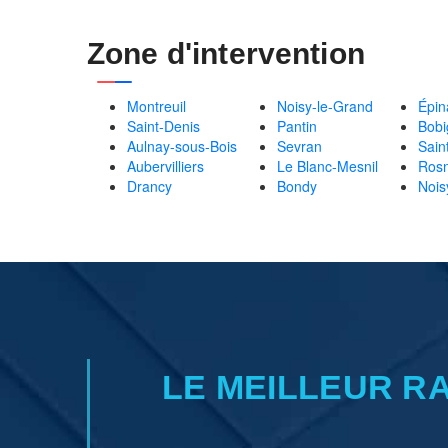
Zone d'intervention
Montreuil
Noisy-le-Grand
Épin
Saint-Denis
Pantin
Bobi
Aulnay-sous-Bois
Sevran
Sain
Aubervilliers
Le Blanc-Mesnil
Rosn
Drancy
Bondy
Nois
LE MEILLEUR R